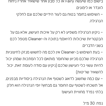
בישום כמו שיעשה Fairy או כל סבון אחר שישאיר אחריו ניחוח
לוונדר או לימונים.
– השימוש בחומר בטוח גם לעור הידיים שלכם וגם לחלקי
הנרגילה.
– ניקיון הנרגילה משפיע לא רק על איכות העישון, אלא גם על
הבקטריות שיכולות להיאסף בתוכה וה-Cleaner מטפל לכם
בשני הדברים.
– בעת השימוש ב-Cleaner אין לכם מה לחשוש מנזק לחיצוניות
הנרגילה שלכם מכיוון שהחומר מותאם לכל המתכות שמהן יכול
להיות עשוי כלי העישון שלכם (ניקיון עם סודה לעומת זאת, יכול
להשאיר שריטות)
– עם כמה שחשוב לדאוג לשטוף את הנרגילה ביסודיות מבפנים,
אל תשכחו לשטוף עם החומר גם מבחוץ! יופי הנרגילה הוא חלק
בלתי נפרד מחוויית העישון!
נפח: 30 מ״ל