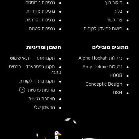
מיקור חוץ
נרגילות נירוסטה
בלוג
נרגילות מיוחדות
צרו קשר
נרגילות יוקרתיות
רישום למועדון לקוחות
נרגילות קטנות
מתוגים מובילים
חשבון ומדיניות
נרגילות Alpha Hookah
תקנון אתר – תנאי שימוש
נרגילות Amy Deluxe
תקנון גיפטכארד – כרטיס
מתנה
HOOB
תקנון מועדון לקוחות
Conceptic Design
מדיניות פרטיות
?
DSH
הצהרת נגישות
החשבון שלי