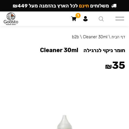
משלוחים
חינם
לכל הארץ בהזמנה מעל ₪449
1
דף הבית
\
Cleaner 30ml
\
b2b
Cleaner 30ml
חומר ניקוי לנרגילה
35
₪