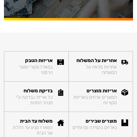
אחריות על המשלוח
אריזות הטבק
אחריות מלאה על
במארז מקורי וסגור
המשלוח
הרמטי
אריזות מוצרים
בדיקת משלוח
המוצרים ארוזים באריזות
כל אריזה נבדקת ע"י
מקוריות
מנהל החנות
מוצרים שבירים
משלוח עד הבית
נארזים בקפידה ומרופדים
המארז מגיע עד הדלת
של הבית