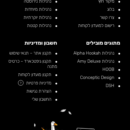
מיקור חוץ
נרגילות נירוסטה
בלוג
נרגילות מיוחדות
צרו קשר
נרגילות יוקרתיות
רישום למועדון לקוחות
נרגילות קטנות
מתוגים מובילים
חשבון ומדיניות
נרגילות Alpha Hookah
תקנון אתר – תנאי שימוש
נרגילות Amy Deluxe
תקנון גיפטכארד – כרטיס
מתנה
HOOB
תקנון מועדון לקוחות
Conceptic Design
מדיניות פרטיות
?
DSH
הצהרת נגישות
החשבון שלי