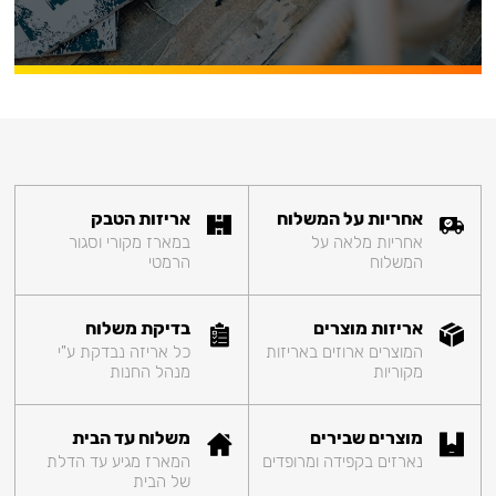
אחריות על המשלוח
אריזות הטבק
אחריות מלאה על
במארז מקורי וסגור
המשלוח
הרמטי
אריזות מוצרים
בדיקת משלוח
המוצרים ארוזים באריזות
כל אריזה נבדקת ע"י
מקוריות
מנהל החנות
מוצרים שבירים
משלוח עד הבית
נארזים בקפידה ומרופדים
המארז מגיע עד הדלת
של הבית