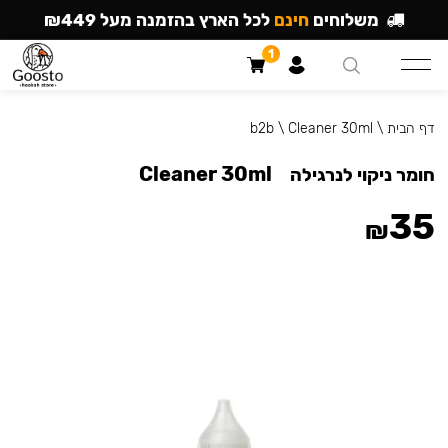
משלוחים
חינם
לכל הארץ בהזמנה מעל ₪449
1
דף הבית
\
Cleaner 30ml
\
b2b
Cleaner 30ml
חומר ניקוי לנרגילה
35
₪