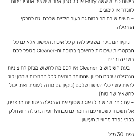
בישום כמו שיעשה Fairy או כל סבון אחר שישאיר אחריו ניחוח
לוונדר או לימונים.
– השימוש בחומר בטוח גם לעור הידיים שלכם וגם לחלקי
הנרגילה.
– ניקיון הנרגילה משפיע לא רק על איכות העישון, אלא גם על
הבקטריות שיכולות להיאסף בתוכה וה-Cleaner מטפל לכם
בשני הדברים.
– בעת השימוש ב-Cleaner אין לכם מה לחשוש מנזק לחיצוניות
הנרגילה שלכם מכיוון שהחומר מותאם לכל המתכות שמהן יכול
להיות עשוי כלי העישון שלכם (ניקיון עם סודה לעומת זאת, יכול
להשאיר שריטות)
– עם כמה שחשוב לדאוג לשטוף את הנרגילה ביסודיות מבפנים,
אל תשכחו לשטוף עם החומר גם מבחוץ! יופי הנרגילה הוא חלק
בלתי נפרד מחוויית העישון!
נפח: 30 מ״ל