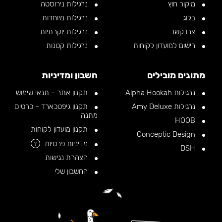
מיקור חוץ
נרגילות נירוסטה
בלוג
נרגילות מיוחדות
צרו קשר
נרגילות יוקרתיות
רישום למועדון לקוחות
נרגילות קטנות
מתוגים מובילים
חשבון ומדיניות
נרגילות Alpha Hookah
תקנון אתר – תנאי שימוש
נרגילות Amy Deluxe
תקנון גיפטכארד – כרטיס
מתנה
HOOB
תקנון מועדון לקוחות
Conceptic Design
מדיניות פרטיות
?
DSH
הצהרת נגישות
החשבון שלי