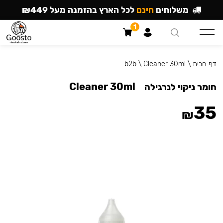
משלוחים
חינם
לכל הארץ בהזמנה מעל ₪449
1
דף הבית
\
Cleaner 30ml
\
b2b
Cleaner 30ml
חומר ניקוי לנרגילה
35
₪