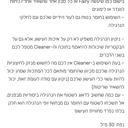
בישום כמו שיעשה Fairy או כל סבון אחר שישאיר אחריו ניחוח
לוונדר או לימונים.
– השימוש בחומר בטוח גם לעור הידיים שלכם וגם לחלקי
הנרגילה.
– ניקיון הנרגילה משפיע לא רק על איכות העישון, אלא גם על
הבקטריות שיכולות להיאסף בתוכה וה-Cleaner מטפל לכם
בשני הדברים.
– בעת השימוש ב-Cleaner אין לכם מה לחשוש מנזק לחיצוניות
הנרגילה שלכם מכיוון שהחומר מותאם לכל המתכות שמהן יכול
להיות עשוי כלי העישון שלכם (ניקיון עם סודה לעומת זאת, יכול
להשאיר שריטות)
– עם כמה שחשוב לדאוג לשטוף את הנרגילה ביסודיות מבפנים,
אל תשכחו לשטוף עם החומר גם מבחוץ! יופי הנרגילה הוא חלק
בלתי נפרד מחוויית העישון!
נפח: 30 מ״ל