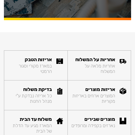
אחריות על המשלוח
אריזות הטבק
אחריות מלאה על
במארז מקורי וסגור
המשלוח
הרמטי
אריזות מוצרים
בדיקת משלוח
המוצרים ארוזים באריזות
כל אריזה נבדקת ע"י
מקוריות
מנהל החנות
מוצרים שבירים
משלוח עד הבית
נארזים בקפידה ומרופדים
המארז מגיע עד הדלת
של הבית