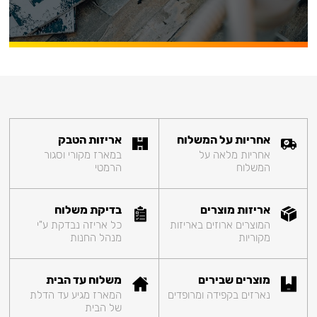
אחריות על המשלוח
אריזות הטבק
אחריות מלאה על
במארז מקורי וסגור
המשלוח
הרמטי
אריזות מוצרים
בדיקת משלוח
המוצרים ארוזים באריזות
כל אריזה נבדקת ע"י
מקוריות
מנהל החנות
מוצרים שבירים
משלוח עד הבית
נארזים בקפידה ומרופדים
המארז מגיע עד הדלת
של הבית