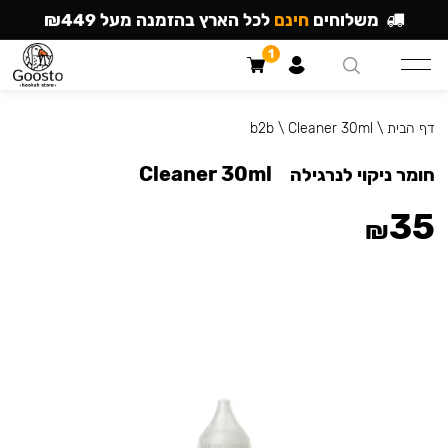
משלוחים
חינם
לכל הארץ בהזמנה מעל ₪449
1
דף הבית
\
Cleaner 30ml
\
b2b
Cleaner 30ml
חומר ניקוי לנרגילה
35
₪