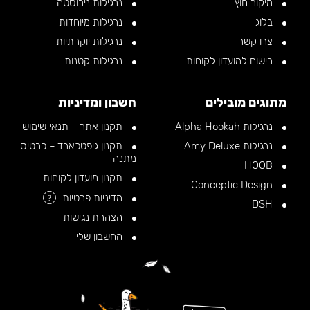
מיקור חוץ
נרגילות נירוסטה
בלוג
נרגילות מיוחדות
צרו קשר
נרגילות יוקרתיות
רישום למועדון לקוחות
נרגילות קטנות
מתוגים מובילים
חשבון ומדיניות
נרגילות Alpha Hookah
תקנון אתר – תנאי שימוש
נרגילות Amy Deluxe
תקנון גיפטכארד – כרטיס
מתנה
HOOB
תקנון מועדון לקוחות
Conceptic Design
מדיניות פרטיות
?
DSH
הצהרת נגישות
החשבון שלי