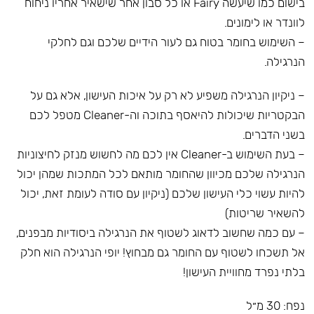
בישום כמו שיעשה Fairy או כל סבון אחר שישאיר אחריו ניחוח
לוונדר או לימונים.
– השימוש בחומר בטוח גם לעור הידיים שלכם וגם לחלקי
הנרגילה.
– ניקיון הנרגילה משפיע לא רק על איכות העישון, אלא גם על
הבקטריות שיכולות להיאסף בתוכה וה-Cleaner מטפל לכם
בשני הדברים.
– בעת השימוש ב-Cleaner אין לכם מה לחשוש מנזק לחיצוניות
הנרגילה שלכם מכיוון שהחומר מותאם לכל המתכות שמהן יכול
להיות עשוי כלי העישון שלכם (ניקיון עם סודה לעומת זאת, יכול
להשאיר שריטות)
– עם כמה שחשוב לדאוג לשטוף את הנרגילה ביסודיות מבפנים,
אל תשכחו לשטוף עם החומר גם מבחוץ! יופי הנרגילה הוא חלק
בלתי נפרד מחוויית העישון!
נפח: 30 מ״ל