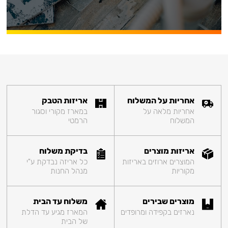
אחריות על המשלוח
אריזות הטבק
אחריות מלאה על
במארז מקורי וסגור
המשלוח
הרמטי
אריזות מוצרים
בדיקת משלוח
המוצרים ארוזים באריזות
כל אריזה נבדקת ע"י
מקוריות
מנהל החנות
מוצרים שבירים
משלוח עד הבית
נארזים בקפידה ומרופדים
המארז מגיע עד הדלת
של הבית