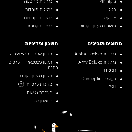
מיקור חוץ
נרגילות נירוסטה
בלוג
נרגילות מיוחדות
צרו קשר
נרגילות יוקרתיות
רישום למועדון לקוחות
נרגילות קטנות
מתוגים מובילים
חשבון ומדיניות
נרגילות Alpha Hookah
תקנון אתר – תנאי שימוש
נרגילות Amy Deluxe
תקנון גיפטכארד – כרטיס
מתנה
HOOB
תקנון מועדון לקוחות
Conceptic Design
מדיניות פרטיות
?
DSH
הצהרת נגישות
החשבון שלי