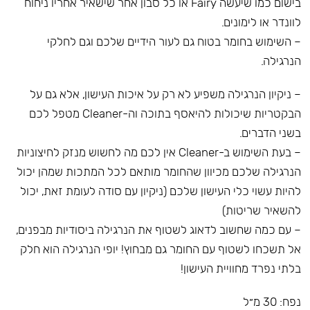
בישום כמו שיעשה Fairy או כל סבון אחר שישאיר אחריו ניחוח
לוונדר או לימונים.
– השימוש בחומר בטוח גם לעור הידיים שלכם וגם לחלקי
הנרגילה.
– ניקיון הנרגילה משפיע לא רק על איכות העישון, אלא גם על
הבקטריות שיכולות להיאסף בתוכה וה-Cleaner מטפל לכם
בשני הדברים.
– בעת השימוש ב-Cleaner אין לכם מה לחשוש מנזק לחיצוניות
הנרגילה שלכם מכיוון שהחומר מותאם לכל המתכות שמהן יכול
להיות עשוי כלי העישון שלכם (ניקיון עם סודה לעומת זאת, יכול
להשאיר שריטות)
– עם כמה שחשוב לדאוג לשטוף את הנרגילה ביסודיות מבפנים,
אל תשכחו לשטוף עם החומר גם מבחוץ! יופי הנרגילה הוא חלק
בלתי נפרד מחוויית העישון!
נפח: 30 מ״ל