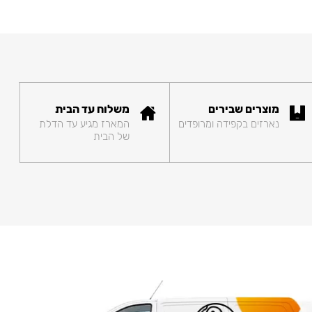
מוצרים שבירים
משלוח עד הבית
נארזים בקפידה ומרופדים
המארז מגיע עד הדלת
של הבית