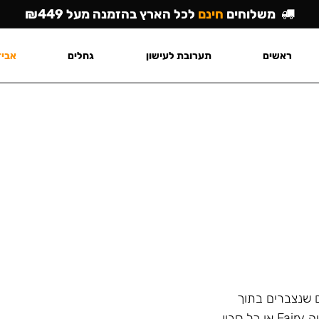
משלוחים
חינם
לכל הארץ בהזמנה מעל ₪449
ראשים
תערובת לעישון
גחלים
אביז
ם שנצברים בתוך
הנרגילה ולא מסתיר את הריח הלא נעים עם בישום כמו שיעשה Fairy או כל סבון