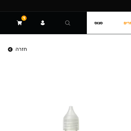
1
רים
סנוס
חזרה