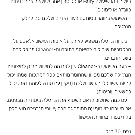
בישום כמו שיעשה Fairy או כל סבון אחר שישאיר אחריו ניחוח
לוונדר או לימונים.
– השימוש בחומר בטוח גם לעור הידיים שלכם וגם לחלקי
הנרגילה.
– ניקיון הנרגילה משפיע לא רק על איכות העישון, אלא גם על
הבקטריות שיכולות להיאסף בתוכה וה-Cleaner מטפל לכם
בשני הדברים.
– בעת השימוש ב-Cleaner אין לכם מה לחשוש מנזק לחיצוניות
הנרגילה שלכם מכיוון שהחומר מותאם לכל המתכות שמהן יכול
להיות עשוי כלי העישון שלכם (ניקיון עם סודה לעומת זאת, יכול
להשאיר שריטות)
– עם כמה שחשוב לדאוג לשטוף את הנרגילה ביסודיות מבפנים,
אל תשכחו לשטוף עם החומר גם מבחוץ! יופי הנרגילה הוא חלק
בלתי נפרד מחוויית העישון!
נפח: 30 מ״ל