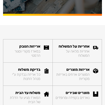
אחריות על המשלוח
אריזות הטבק
אחריות מלאה על
במארז מקורי וסגור
המשלוח
הרמטי
אריזות מוצרים
בדיקת משלוח
המוצרים ארוזים באריזות
כל אריזה נבדקת ע"י
מקוריות
מנהל החנות
מוצרים שבירים
משלוח עד הבית
נארזים בקפידה ומרופדים
המארז מגיע עד הדלת
של הבית