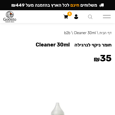
משלוחים
חינם
לכל הארץ בהזמנה מעל ₪449
1
דף הבית
\
Cleaner 30ml
\
b2b
Cleaner 30ml
חומר ניקוי לנרגילה
35
₪