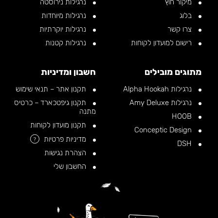
מיקור חוץ
נרגילות נירוסטה
בלוג
נרגילות מיוחדות
צרו קשר
נרגילות יוקרתיות
רישום למועדון לקוחות
נרגילות קטנות
מתוגים מובילים
חשבון ומדיניות
נרגילות Alpha Hookah
תקנון אתר – תנאי שימוש
נרגילות Amy Deluxe
תקנון גיפטכארד – כרטיס
מתנה
HOOB
תקנון מועדון לקוחות
Conceptic Design
מדיניות פרטיות
?
DSH
הצהרת נגישות
החשבון שלי