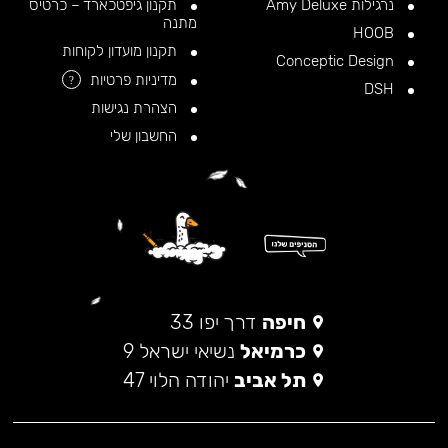
נרגילות Amy Deluxe
תקנון גיפטכארד – כרטיס
מתנה
HOOB
תקנון מועדון לקוחות
Conceptic Design
מדיניות פרטיות
?
DSH
הצהרת נגישות
החשבון שלי
חיפה
דרך יפו 33
כרמיאל
נשיאי ישראל 9
תל אביב
יהודה הלוי 47