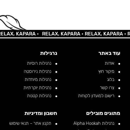
AX, KAPARA •
RELAX, KAPARA •
RELAX, KAPARA •
REL
עוד באתר
נרגילות
אודות
נרגילות רוסיות
מיקור חוץ
נרגילות נירוסטה
בלוג
נרגילות מיוחדות
צרו קשר
נרגילות יוקרתיות
רישום למועדון לקוחות
נרגילות קטנות
מתוגים מובילים
חשבון ומדיניות
נרגילות Alpha Hookah
תקנון אתר – תנאי שימוש