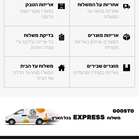
אחריות על המשלוח
אריזות הטבק
אחריות מלאה על
במארז מקורי וסגור
המשלוח
הרמטי
אריזות מוצרים
בדיקת משלוח
המוצרים ארוזים באריזות
כל אריזה נבדקת ע"י
מקוריות
מנהל החנות
מוצרים שבירים
משלוח עד הבית
נארזים בקפידה ומרופדים
המארז מגיע עד הדלת
של הבית