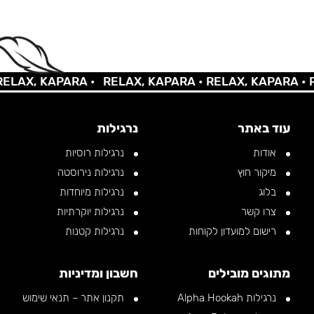
AX, KAPARA •
RELAX, KAPARA •
RELAX, KAPARA •
REL
עוד באתר
נרגילות
אודות
נרגילות רוסיות
מיקור חוץ
נרגילות נירוסטה
בלוג
נרגילות מיוחדות
צרו קשר
נרגילות יוקרתיות
רישום למועדון לקוחות
נרגילות קטנות
מתוגים מובילים
חשבון ומדיניות
נרגילות Alpha Hookah
תקנון אתר – תנאי שימוש