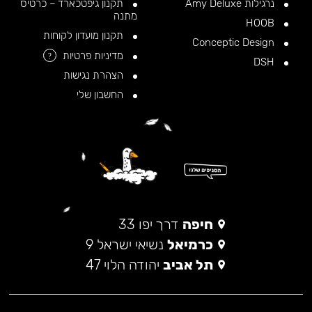
נרגילות Amy Deluxe
תקנון גיפטכארד – כרטיס
מתנה
HOOB
תקנון מועדון לקוחות
Conceptic Design
מדיניות פרטיות
?
DSH
הצהרת נגישות
החשבון שלי
חיפה
דרך יפו 33
כרמיאל
נשיאי ישראל 9
תל אביב
יהודה הלוי 47