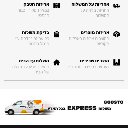
אחריות על המשלוח
אריזות הטבק
אחריות מלאה על
במארז מקורי וסגור
המשלוח
הרמטי
אריזות מוצרים
בדיקת משלוח
המוצרים ארוזים באריזות
כל אריזה נבדקת ע"י
מקוריות
מנהל החנות
מוצרים שבירים
משלוח עד הבית
נארזים בקפידה ומרופדים
המארז מגיע עד הדלת
של הבית