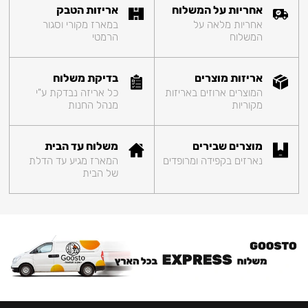
אחריות על המשלוח
אריזות הטבק
אחריות מלאה על
במארז מקורי וסגור
המשלוח
הרמטי
אריזות מוצרים
בדיקת משלוח
המוצרים ארוזים באריזות
כל אריזה נבדקת ע"י
מקוריות
מנהל החנות
מוצרים שבירים
משלוח עד הבית
נארזים בקפידה ומרופדים
המארז מגיע עד הדלת
של הבית