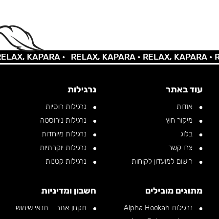
AX, KAPARA •
RELAX, KAPARA •
RELAX, KAPARA •
REL
עוד באתר
נרגילות
אודות
נרגילות רוסיות
מיקור חוץ
נרגילות נירוסטה
בלוג
נרגילות מיוחדות
צרו קשר
נרגילות יוקרתיות
רישום למועדון לקוחות
נרגילות קטנות
מתוגים מובילים
חשבון ומדיניות
נרגילות Alpha Hookah
תקנון אתר – תנאי שימוש