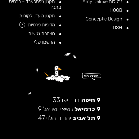
נרגילות Amy Deluxe
תקנון גיפטכארד – כרטיס
מתנה
HOOB
תקנון מועדון לקוחות
Conceptic Design
מדיניות פרטיות
?
DSH
הצהרת נגישות
החשבון שלי
חיפה
דרך יפו 33
כרמיאל
נשיאי ישראל 9
תל אביב
יהודה הלוי 47