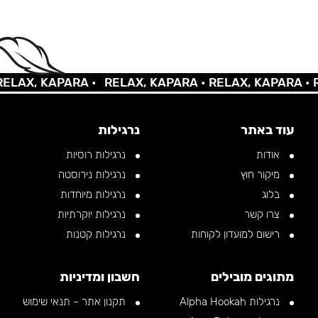
AX, KAPARA •
RELAX, KAPARA •
RELAX, KAPARA •
REL
עוד באתר
נרגילות
אודות
נרגילות רוסיות
מיקור חוץ
נרגילות נירוסטה
בלוג
נרגילות מיוחדות
צרו קשר
נרגילות יוקרתיות
רישום למועדון לקוחות
נרגילות קטנות
מתוגים מובילים
חשבון ומדיניות
נרגילות Alpha Hookah
תקנון אתר – תנאי שימוש