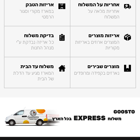
אחריות על המשלוח
אריזות הטבק
אחריות מלאה על
במארז מקורי וסגור
המשלוח
הרמטי
אריזות מוצרים
בדיקת משלוח
המוצרים ארוזים באריזות
כל אריזה נבדקת ע"י
מקוריות
מנהל החנות
מוצרים שבירים
משלוח עד הבית
נארזים בקפידה ומרופדים
המארז מגיע עד הדלת
של הבית