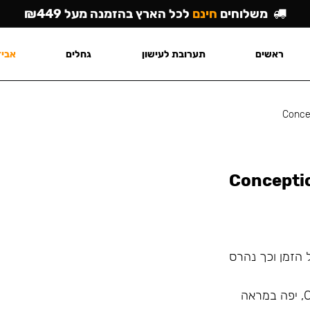
משלוחים
חינם
לכל הארץ בהזמנה מעל ₪449
ראשים
תערובת לעישון
גחלים
אביז
Conce
Conceptic
 הזמן וכך נהרס
אבל תמיד אפשר להחליף אותה. ידית מבית היצרן Conceptic, יפה במראה