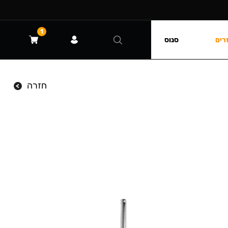
1
רים
סנוס
חזרה