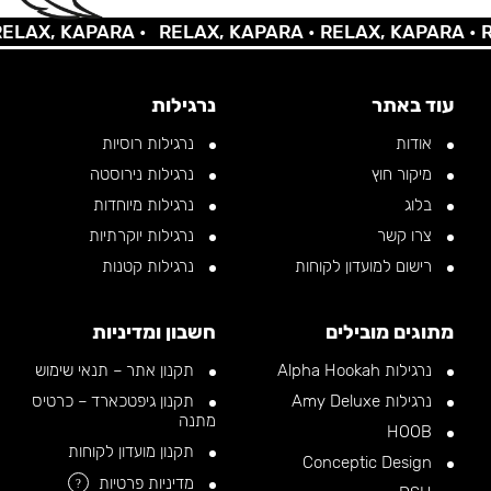
AX, KAPARA •
RELAX, KAPARA •
RELAX, KAPARA •
REL
עוד באתר
נרגילות
אודות
נרגילות רוסיות
מיקור חוץ
נרגילות נירוסטה
בלוג
נרגילות מיוחדות
צרו קשר
נרגילות יוקרתיות
רישום למועדון לקוחות
נרגילות קטנות
מתוגים מובילים
חשבון ומדיניות
נרגילות Alpha Hookah
תקנון אתר – תנאי שימוש
נרגילות Amy Deluxe
תקנון גיפטכארד – כרטיס
מתנה
HOOB
תקנון מועדון לקוחות
Conceptic Design
מדיניות פרטיות
?