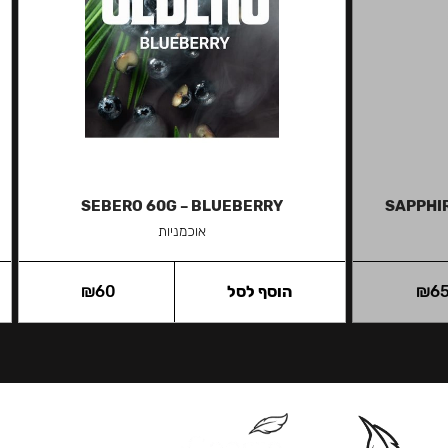
SEBERO 60G – BLUEBERRY
SAPPHI
אוכמניות
6
₪
הוסף לסל
60
₪