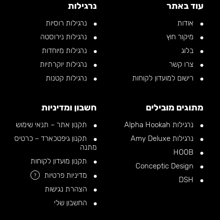
עוד באתר
נרגילות
אודות
נרגילות רוסיות
מיקור חוץ
נרגילות נירוסטה
בלוג
נרגילות מיוחדות
צרו קשר
נרגילות יוקרתיות
רישום למועדון לקוחות
נרגילות קטנות
מתוגים מובילים
חשבון ומדיניות
נרגילות Alpha Hookah
תקנון אתר – תנאי שימוש
נרגילות Amy Deluxe
תקנון גיפטכארד – כרטיס
מתנה
HOOB
תקנון מועדון לקוחות
Conceptic Design
מדיניות פרטיות
?
DSH
הצהרת נגישות
החשבון שלי