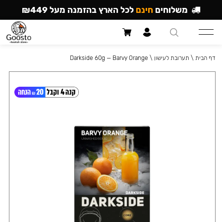
משלוחים
חינם
לכל הארץ בהזמנה מעל ₪449
דף הבית
\
תערובת לעישון
\
Darkside 60g — Barvy Orange