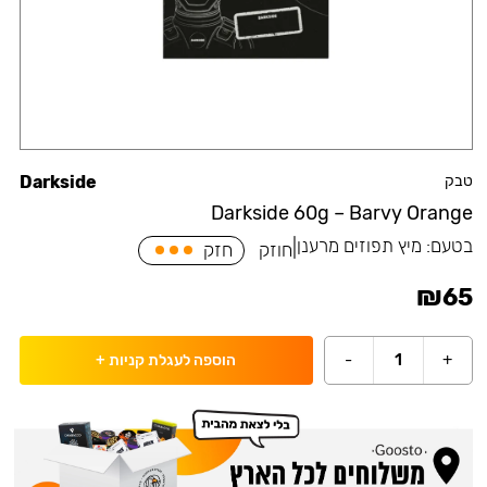
טבק
Darkside
Darkside 60g – Barvy Orange
בטעם:
מיץ תפוזים מרענן
|
חוזק
חזק
₪
65
-
1
+
הוספה לעגלת קניות
+