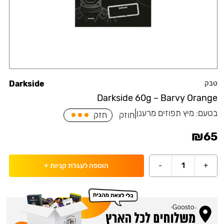
טבק
Darkside
Darkside 60g – Barvy Orange
בטעם:
מיץ תפוזים מרענן
|
חוזק
חזק
₪
65
-
1
+
הוספה לעגלת קניות
+