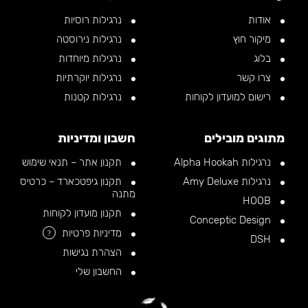
אודות
נרגילות רוסיות
מיקור חוץ
נרגילות נירוסטה
בלוג
נרגילות מיוחדות
צרו קשר
נרגילות יוקרתיות
רישום למועדון לקוחות
נרגילות קטנות
מתוגים מובילים
חשבון ומדיניות
נרגילות Alpha Hookah
תקנון אתר – תנאי שימוש
נרגילות Amy Deluxe
תקנון גיפטכארד – כרטיס
מתנה
HOOB
תקנון מועדון לקוחות
Conceptic Design
מדיניות פרטיות
?
DSH
הצהרת נגישות
החשבון שלי