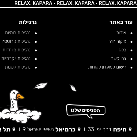
RELAX, KAPARA •
RELAX, KAPARA •
RELAX, KAPARA •
RE
עוד באתר
נרגילות
אודות
נרגילות רוסיות
מיקור חוץ
נרגילות נירוסטה
בלוג
נרגילות מיוחדות
צרו קשר
נרגילות יוקרתיות
רישום למועדון לקוחות
נרגילות קטנות
חיפה
כרמיאל
תל א
דרך יפו 33
נשיאי ישראל 9