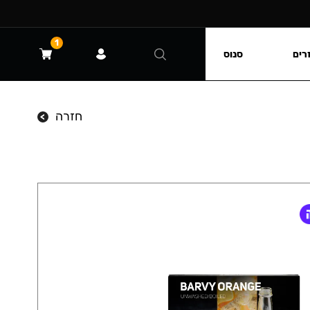
1
רים
סנוס
חזרה