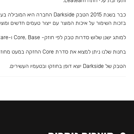
ותערובת עלי התה Leateam.
כבר בשנת 2015 הטבק Darkside החברה הי
בזכות השימור על איכות המוצר עם ייצור טעמים חדשים ומוצל
למותג ישנן שלוש סדרות טבק לפי חוזק- Core, Base ו-Rare.
בחנות שלנו ניתן למצוא את סדרת Core החזקה במעט מחוזק בינוני.
הטבק של Darkside יוצא דופן בחוזקו ובטעמיו העשירים.