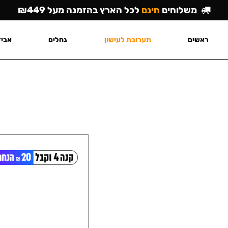
משלוחים
חינם
לכל הארץ בהזמנה מעל ₪449
ראשים
תערובת לעישון
גחלים
אביז