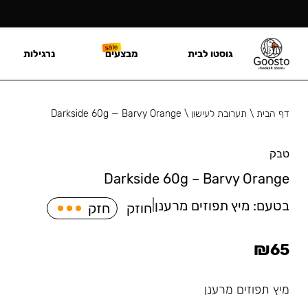
גוסטו לבית
מבצעים
נרגילות
דף הבית
\
תערובת לעישון
\
Darkside 60g — Barvy Orange
טבק
Darkside 60g – Barvy Orange
בטעם:
מיץ תפוזים מרענן
|
חוזק
חזק
₪
65
מיץ תפוזים מרענן