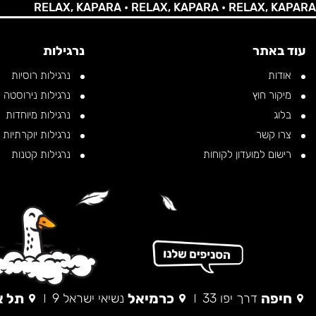
RELAX, KAPARA •
RELAX, KAPARA •
RELAX, KAPARA •
RE
עוד באתר
נרגילות
אודות
נרגילות רוסיות
מיקור חוץ
נרגילות נירוסטה
בלוג
נרגילות מיוחדות
צרו קשר
נרגילות יוקרתיות
רישום למועדון לקוחות
נרגילות קטנות
חיפה
כרמיאל
תל א
דרך יפו 33
נשיאי ישראל 9