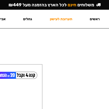
משלוחים
חינם
לכל הארץ בהזמנה מעל ₪449
ראשים
תערובת לעישון
גחלים
אביז