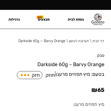
גוסטו לבית
מבצעים
נרגילות
דף הבית
\
תערובת לעישון
\
Darkside 60g — Barvy Orange
טבק
Darkside 60g – Barvy Orange
בטעם:
מיץ תפוזים מרענן
|
חוזק
חזק
₪
65
מיץ תפוזים מרענן