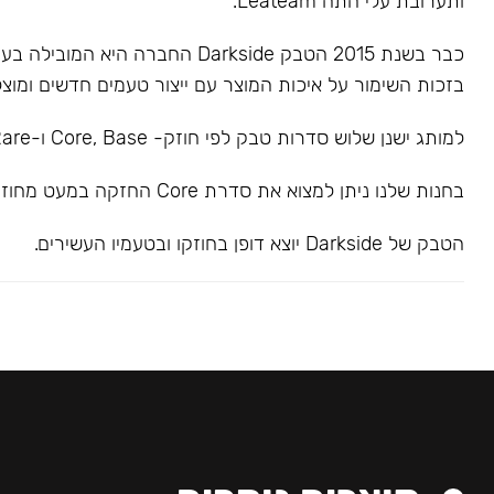
ותערובת עלי התה Leateam.
כבר בשנת 2015 הטבק Darkside החברה הי
בזכות השימור על איכות המוצר עם ייצור טעמים חדשים ומוצל
למותג ישנן שלוש סדרות טבק לפי חוזק- Core, Base ו-Rare.
בחנות שלנו ניתן למצוא את סדרת Core החזקה במעט מחוזק בינוני.
הטבק של Darkside יוצא דופן בחוזקו ובטעמיו העשירים.