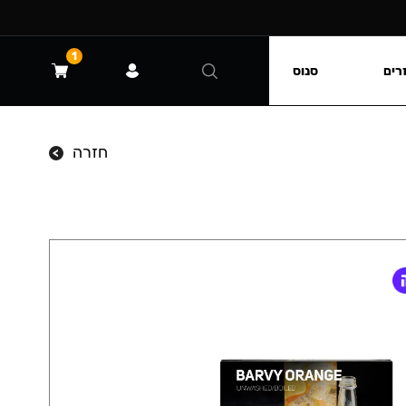
1
רים
סנוס
חזרה