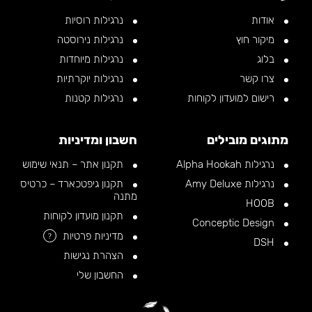
אודות
נרגילות רוסיות
מיקור חוץ
נרגילות נירוסטה
בלוג
נרגילות מיוחדות
צרו קשר
נרגילות יוקרתיות
רישום למועדון לקוחות
נרגילות קטנות
מתוגים מובילים
חשבון ומדיניות
נרגילות Alpha Hookah
תקנון אתר – תנאי שימוש
נרגילות Amy Deluxe
תקנון גיפטכארד – כרטיס
מתנה
HOOB
תקנון מועדון לקוחות
Conceptic Design
מדיניות פרטיות
?
DSH
הצהרת נגישות
החשבון שלי