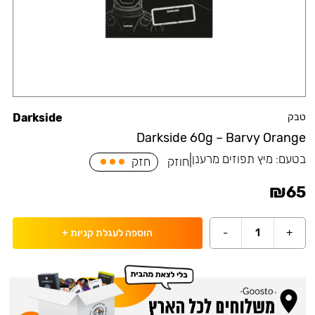
טבק
Darkside
Darkside 60g – Barvy Orange
בטעם:
מיץ תפוזים מרענן
|
חוזק
חזק
₪
65
-
1
+
הוספה לעגלת קניות
+