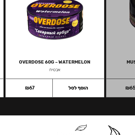
OVERDOSE 60G – WATERMELON
MUS
אבטיח
6
₪
הוסף לסל
67
₪