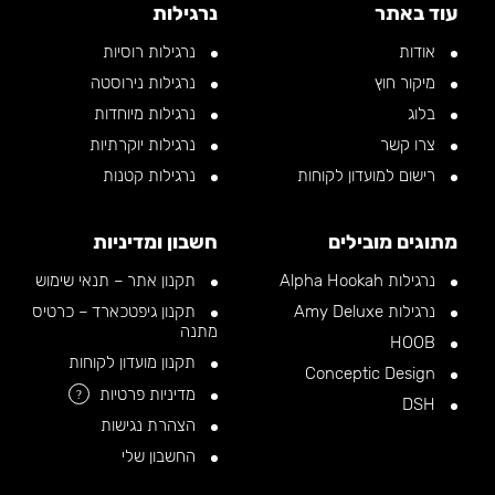
עוד באתר
נרגילות
אודות
נרגילות רוסיות
מיקור חוץ
נרגילות נירוסטה
בלוג
נרגילות מיוחדות
צרו קשר
נרגילות יוקרתיות
רישום למועדון לקוחות
נרגילות קטנות
מתוגים מובילים
חשבון ומדיניות
נרגילות Alpha Hookah
תקנון אתר – תנאי שימוש
נרגילות Amy Deluxe
תקנון גיפטכארד – כרטיס
מתנה
HOOB
תקנון מועדון לקוחות
Conceptic Design
מדיניות פרטיות
?
DSH
הצהרת נגישות
החשבון שלי