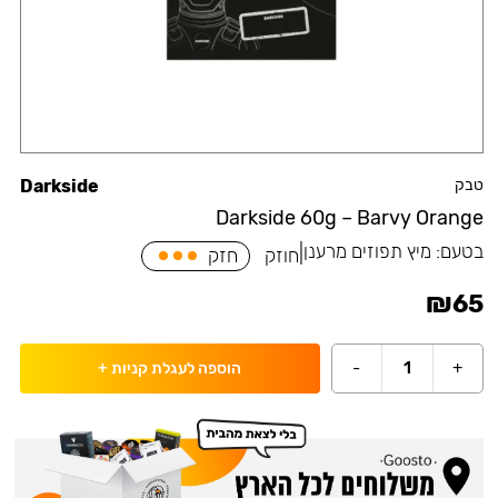
טבק
Darkside
Darkside 60g – Barvy Orange
בטעם:
מיץ תפוזים מרענן
|
חוזק
חזק
₪
65
-
1
+
הוספה לעגלת קניות
+