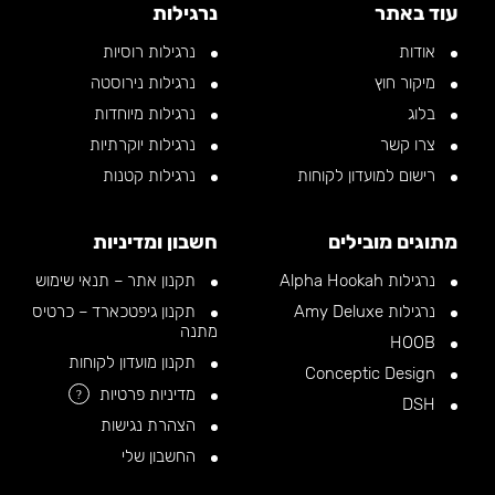
עוד באתר
נרגילות
אודות
נרגילות רוסיות
מיקור חוץ
נרגילות נירוסטה
בלוג
נרגילות מיוחדות
צרו קשר
נרגילות יוקרתיות
רישום למועדון לקוחות
נרגילות קטנות
מתוגים מובילים
חשבון ומדיניות
נרגילות Alpha Hookah
תקנון אתר – תנאי שימוש
נרגילות Amy Deluxe
תקנון גיפטכארד – כרטיס
מתנה
HOOB
תקנון מועדון לקוחות
Conceptic Design
מדיניות פרטיות
?
DSH
הצהרת נגישות
החשבון שלי