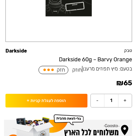
טבק
Darkside
Darkside 60g – Barvy Orange
בטעם:
מיץ תפוזים מרענן
|
חוזק
חזק
₪
65
-
1
+
הוספה לעגלת קניות
+