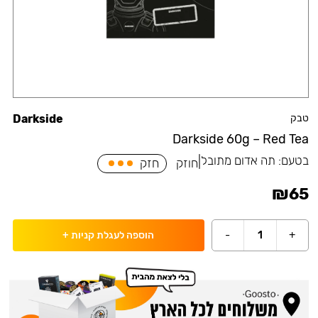
טבק
Darkside
Darkside 60g – Red Tea
בטעם:
תה אדום מתובל
|
חוזק
חזק
₪
65
-
1
+
הוספה לעגלת קניות
+