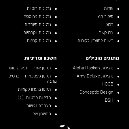
אודות
נרגילות רוסיות
מיקור חוץ
נרגילות נירוסטה
בלוג
נרגילות מיוחדות
צרו קשר
נרגילות יוקרתיות
רישום למועדון לקוחות
נרגילות קטנות
מתוגים מובילים
חשבון ומדיניות
נרגילות Alpha Hookah
תקנון אתר – תנאי שימוש
נרגילות Amy Deluxe
תקנון גיפטכארד – כרטיס
מתנה
HOOB
תקנון מועדון לקוחות
Conceptic Design
מדיניות פרטיות
?
DSH
הצהרת נגישות
החשבון שלי