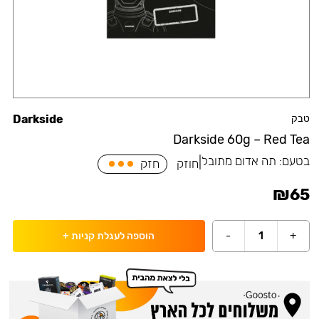
טבק
Darkside
Darkside 60g – Red Tea
בטעם:
תה אדום מתובל
|
חוזק
חזק
₪
65
-
1
+
הוספה לעגלת קניות
+