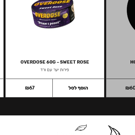
OVERDOSE 60G – SWEET ROSE
H
פירות יער עם ורד
6
₪
הוסף לסל
67
₪