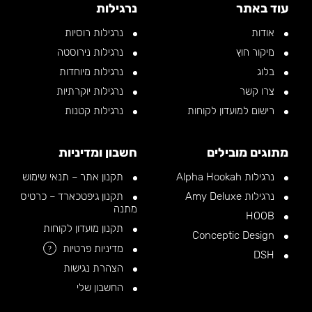
עוד באתר
נרגילות
אודות
נרגילות רוסיות
מיקור חוץ
נרגילות נירוסטה
בלוג
נרגילות מיוחדות
צרו קשר
נרגילות יוקרתיות
רישום למועדון לקוחות
נרגילות קטנות
מתוגים מובילים
חשבון ומדיניות
נרגילות Alpha Hookah
תקנון אתר – תנאי שימוש
נרגילות Amy Deluxe
תקנון גיפטכארד – כרטיס
מתנה
HOOB
תקנון מועדון לקוחות
Conceptic Design
מדיניות פרטיות
?
DSH
הצהרת נגישות
החשבון שלי