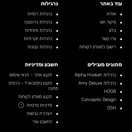
עוד באתר
נרגילות
אודות
נרגילות רוסיות
מיקור חוץ
נרגילות נירוסטה
בלוג
נרגילות מיוחדות
צרו קשר
נרגילות יוקרתיות
רישום למועדון לקוחות
נרגילות קטנות
מתוגים מובילים
חשבון ומדיניות
נרגילות Alpha Hookah
תקנון אתר – תנאי שימוש
נרגילות Amy Deluxe
תקנון גיפטכארד – כרטיס
מתנה
HOOB
תקנון מועדון לקוחות
Conceptic Design
מדיניות פרטיות
?
DSH
הצהרת נגישות
החשבון שלי