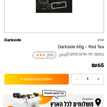
טבק
Darkside
Darkside 60g – Red Tea
בטעם:
תה אדום מתובל
|
חוזק
חזק
₪
65
-
1
+
הוספה לעגלת קניות
+