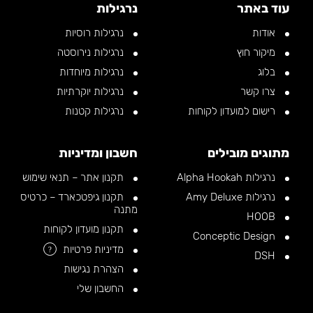
עוד באתר
נרגילות
אודות
נרגילות רוסיות
מיקור חוץ
נרגילות נירוסטה
בלוג
נרגילות מיוחדות
צרו קשר
נרגילות יוקרתיות
רישום למועדון לקוחות
נרגילות קטנות
מתוגים מובילים
חשבון ומדיניות
נרגילות Alpha Hookah
תקנון אתר – תנאי שימוש
נרגילות Amy Deluxe
תקנון גיפטכארד – כרטיס
מתנה
HOOB
תקנון מועדון לקוחות
Conceptic Design
מדיניות פרטיות
?
DSH
הצהרת נגישות
החשבון שלי