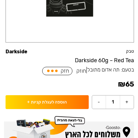
טבק
Darkside
Darkside 60g – Red Tea
בטעם:
תה אדום מתובל
|
חוזק
חזק
₪
65
-
1
+
הוספה לעגלת קניות
+