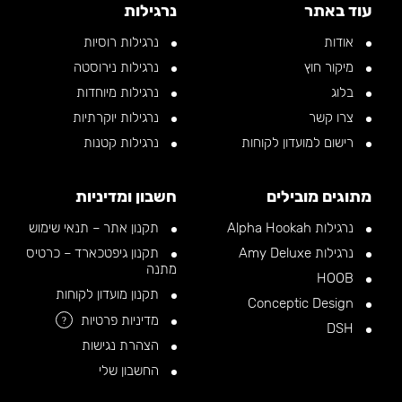
עוד באתר
נרגילות
אודות
נרגילות רוסיות
מיקור חוץ
נרגילות נירוסטה
בלוג
נרגילות מיוחדות
צרו קשר
נרגילות יוקרתיות
רישום למועדון לקוחות
נרגילות קטנות
מתוגים מובילים
חשבון ומדיניות
נרגילות Alpha Hookah
תקנון אתר – תנאי שימוש
נרגילות Amy Deluxe
תקנון גיפטכארד – כרטיס
מתנה
HOOB
תקנון מועדון לקוחות
Conceptic Design
מדיניות פרטיות
?
DSH
הצהרת נגישות
החשבון שלי