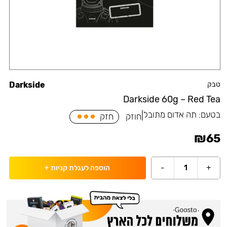
טבק
Darkside
Darkside 60g – Red Tea
בטעם:
תה אדום מתובל
|
חוזק
חזק
₪
65
-
1
+
הוספה לעגלת קניות
+