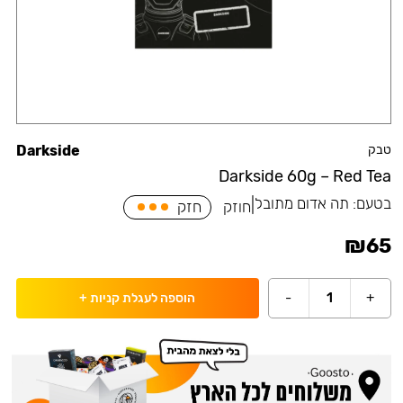
טבק
Darkside
Darkside 60g – Red Tea
בטעם:
תה אדום מתובל
|
חוזק
חזק
₪
65
-
1
+
הוספה לעגלת קניות
+