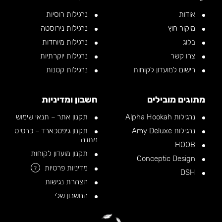
אודות
נרגילות רוסיות
מיקור חוץ
נרגילות נירוסטה
בלוג
נרגילות מיוחדות
צרו קשר
נרגילות יוקרתיות
רישום למועדון לקוחות
נרגילות קטנות
מתוגים מובילים
חשבון ומדיניות
נרגילות Alpha Hookah
תקנון אתר – תנאי שימוש
נרגילות Amy Deluxe
תקנון גיפטכארד – כרטיס
מתנה
HOOB
תקנון מועדון לקוחות
Conceptic Design
מדיניות פרטיות
?
DSH
הצהרת נגישות
החשבון שלי