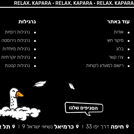
RELAX, KAPARA •
RELAX, KAPARA •
RELAX, KAPARA •
RE
עוד באתר
נרגילות
אודות
נרגילות רוסיות
מיקור חוץ
נרגילות נירוסטה
בלוג
נרגילות מיוחדות
צרו קשר
נרגילות יוקרתיות
רישום למועדון לקוחות
נרגילות קטנות
חיפה
כרמיאל
תל א
דרך יפו 33
נשיאי ישראל 9