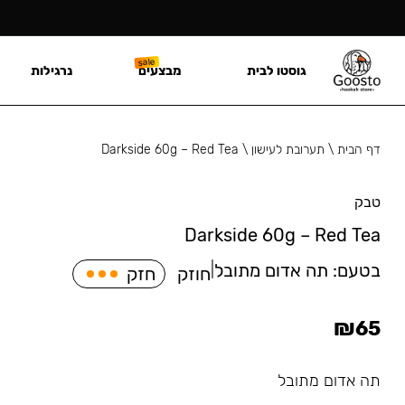
גוסטו לבית
מבצעים
נרגילות
דף הבית
\
תערובת לעישון
\
Darkside 60g – Red Tea
טבק
Darkside 60g – Red Tea
בטעם:
תה אדום מתובל
|
חוזק
חזק
₪
65
תה אדום מתובל