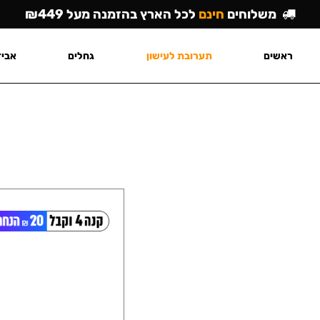
משלוחים
חינם
לכל הארץ בהזמנה מעל ₪449
ראשים
תערובת לעישון
גחלים
אביז