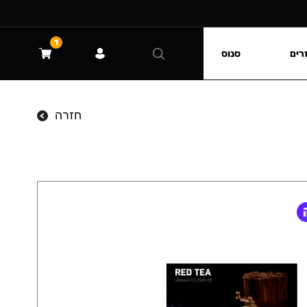
1
רים
סנוס
חזרה