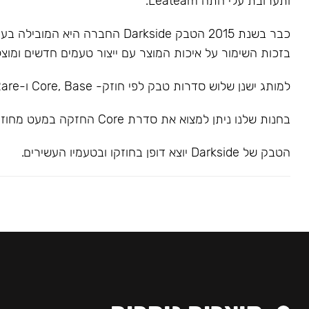
ותערובת עלי התה Leateam.
כבר בשנת 2015 הטבק Darkside החברה הי
בזכות השימור על איכות המוצר עם ייצור טעמים חדשים ומוצל
למותג ישנן שלוש סדרות טבק לפי חוזק- Core, Base ו-Rare.
בחנות שלנו ניתן למצוא את סדרת Core החזקה במעט מחוזק בינוני.
הטבק של Darkside יוצא דופן בחוזקו ובטעמיו העשירים.