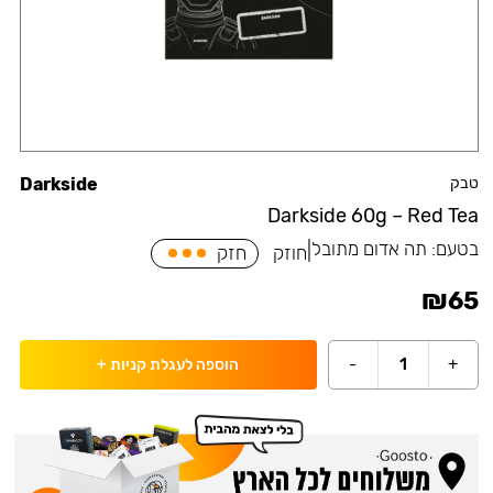
טבק
Darkside
Darkside 60g – Red Tea
בטעם:
תה אדום מתובל
|
חוזק
חזק
₪
65
-
1
+
הוספה לעגלת קניות
+