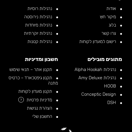
אודות
נרגילות רוסיות
מיקור חוץ
נרגילות נירוסטה
בלוג
נרגילות מיוחדות
צרו קשר
נרגילות יוקרתיות
רישום למועדון לקוחות
נרגילות קטנות
מתוגים מובילים
חשבון ומדיניות
נרגילות Alpha Hookah
תקנון אתר – תנאי שימוש
נרגילות Amy Deluxe
תקנון גיפטכארד – כרטיס
מתנה
HOOB
תקנון מועדון לקוחות
Conceptic Design
מדיניות פרטיות
?
DSH
הצהרת נגישות
החשבון שלי