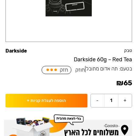
טבק
Darkside
Darkside 60g – Red Tea
בטעם:
תה אדום מתובל
|
חוזק
חזק
₪
65
-
1
+
הוספה לעגלת קניות
+