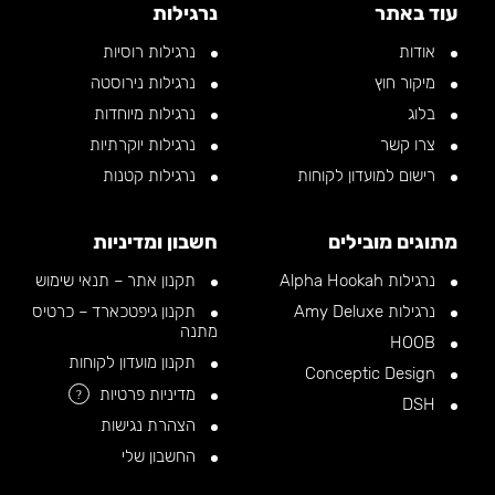
עוד באתר
נרגילות
אודות
נרגילות רוסיות
מיקור חוץ
נרגילות נירוסטה
בלוג
נרגילות מיוחדות
צרו קשר
נרגילות יוקרתיות
רישום למועדון לקוחות
נרגילות קטנות
מתוגים מובילים
חשבון ומדיניות
נרגילות Alpha Hookah
תקנון אתר – תנאי שימוש
נרגילות Amy Deluxe
תקנון גיפטכארד – כרטיס
מתנה
HOOB
תקנון מועדון לקוחות
Conceptic Design
מדיניות פרטיות
?
DSH
הצהרת נגישות
החשבון שלי