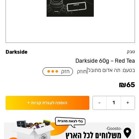
טבק
Darkside
Darkside 60g – Red Tea
בטעם:
תה אדום מתובל
|
חוזק
חזק
₪
65
-
1
+
הוספה לעגלת קניות
+