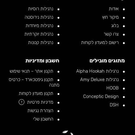
אודות
נרגילות רוסיות
מיקור חוץ
נרגילות נירוסטה
בלוג
נרגילות מיוחדות
צרו קשר
נרגילות יוקרתיות
רישום למועדון לקוחות
נרגילות קטנות
מתוגים מובילים
חשבון ומדיניות
נרגילות Alpha Hookah
תקנון אתר – תנאי שימוש
נרגילות Amy Deluxe
תקנון גיפטכארד – כרטיס
מתנה
HOOB
תקנון מועדון לקוחות
Conceptic Design
מדיניות פרטיות
?
DSH
הצהרת נגישות
החשבון שלי