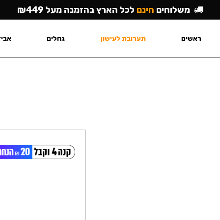
משלוחים
חינם
לכל הארץ בהזמנה מעל ₪449
ראשים
תערובת לעישון
גחלים
אביז