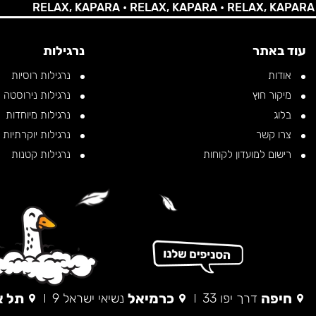
RELAX, KAPARA •
RELAX, KAPARA •
RELAX, KAPARA •
RE
עוד באתר
נרגילות
אודות
נרגילות רוסיות
מיקור חוץ
נרגילות נירוסטה
בלוג
נרגילות מיוחדות
צרו קשר
נרגילות יוקרתיות
רישום למועדון לקוחות
נרגילות קטנות
חיפה
כרמיאל
תל א
דרך יפו 33
נשיאי ישראל 9