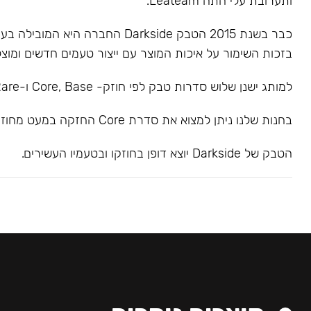
ותערובת עלי התה Leateam.
כבר בשנת 2015 הטבק Darkside החברה הי
בזכות השימור על איכות המוצר עם ייצור טעמים חדשים ומוצל
למותג ישנן שלוש סדרות טבק לפי חוזק- Core, Base ו-Rare.
בחנות שלנו ניתן למצוא את סדרת Core החזקה במעט מחוזק בינוני.
הטבק של Darkside יוצא דופן בחוזקו ובטעמיו העשירים.