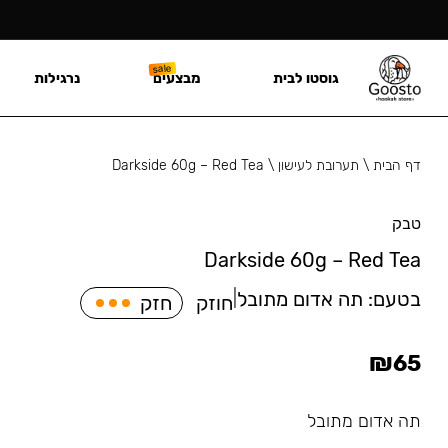
גוסטו לבית
מבצעים
נרגילות
דף הבית
\
תערובת לעישון
\
Darkside 60g – Red Tea
טבק
Darkside 60g – Red Tea
בטעם:
תה אדום מתובל
|
חוזק
חזק
₪
65
תה אדום מתובל