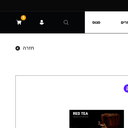
1
רים
סנוס
חזרה