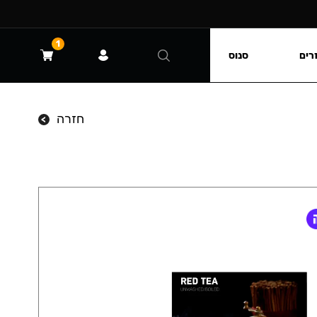
1
רים
סנוס
חזרה