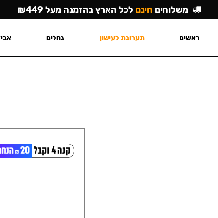
משלוחים
חינם
לכל הארץ בהזמנה מעל ₪449
ראשים
תערובת לעישון
גחלים
אביז