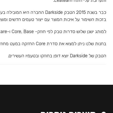
ותערובת עלי התה Leateam.
כבר בשנת 2015 הטבק Darkside החברה הי
בזכות השימור על איכות המוצר עם ייצור טעמים חדשים ומוצל
למותג ישנן שלוש סדרות טבק לפי חוזק- Core, Base ו-Rare.
בחנות שלנו ניתן למצוא את סדרת Core החזקה במעט מחוזק בינוני.
הטבק של Darkside יוצא דופן בחוזקו ובטעמיו העשירים.