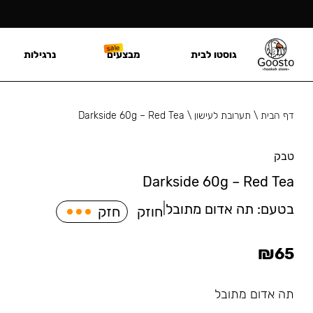
גוסטו לבית
מבצעים
נרגילות
דף הבית
\
תערובת לעישון
\
Darkside 60g – Red Tea
טבק
Darkside 60g – Red Tea
בטעם:
תה אדום מתובל
|
חוזק
חזק
₪
65
תה אדום מתובל