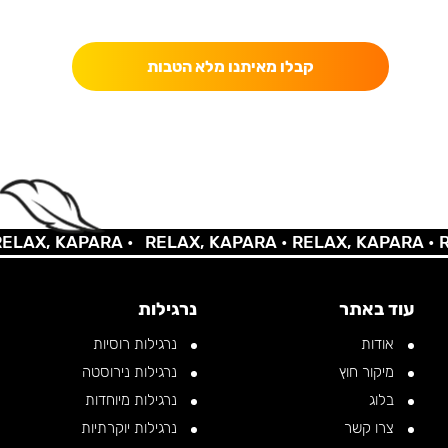
כאן מקבלים יותר — הטבות, עדכונים והפתעות בלעדיות.
קבלו מאיתנו מלא הטבות
AX, KAPARA •
RELAX, KAPARA •
RELAX, KAPARA •
REL
עוד באתר
נרגילות
אודות
נרגילות רוסיות
מיקור חוץ
נרגילות נירוסטה
בלוג
נרגילות מיוחדות
צרו קשר
נרגילות יוקרתיות