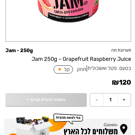
תערובת תה
Jam - 250g
Jam 250g – Grapefruit Raspberry Juice
בטעם:
פטל ואשכולית
|
חוזק
קל
₪
120
הוספה לעגלת קניות
+
-
1
+