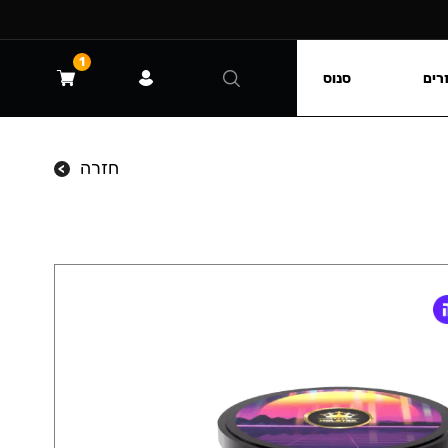
1
רים
סנוס
חזרה