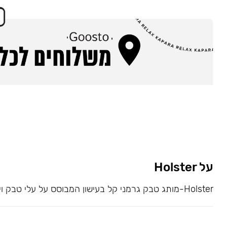
על Holster
Holster-מותג טבק גרמני קל בעישון המבוסס על עלי טבק וירג׳ינייה