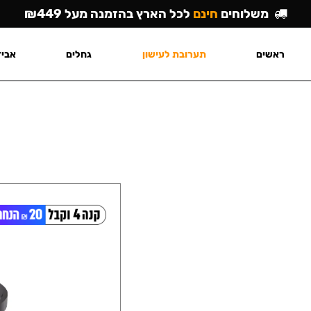
משלוחים
חינם
לכל הארץ בהזמנה מעל ₪449
ראשים
תערובת לעישון
גחלים
אביז