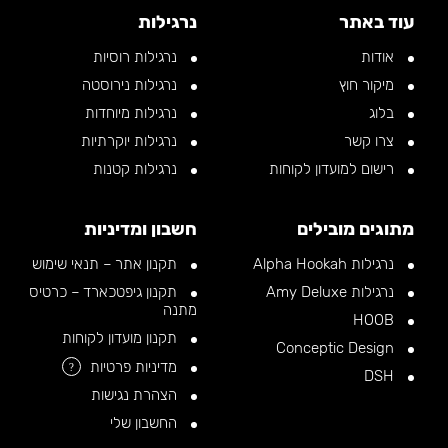
עוד באתר
נרגילות
אודות
נרגילות רוסיות
מיקור חוץ
נרגילות נירוסטה
בלוג
נרגילות מיוחדות
צרו קשר
נרגילות יוקרתיות
רישום למועדון לקוחות
נרגילות קטנות
מתוגים מובילים
חשבון ומדיניות
נרגילות Alpha Hookah
תקנון אתר – תנאי שימוש
נרגילות Amy Deluxe
תקנון גיפטכארד – כרטיס
מתנה
HOOB
תקנון מועדון לקוחות
Conceptic Design
מדיניות פרטיות
?
DSH
הצהרת נגישות
החשבון שלי