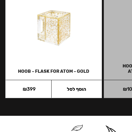
HOO
HOOB – FLASK FOR ATOM – GOLD
A
1
₪
הוסף לסל
399
₪