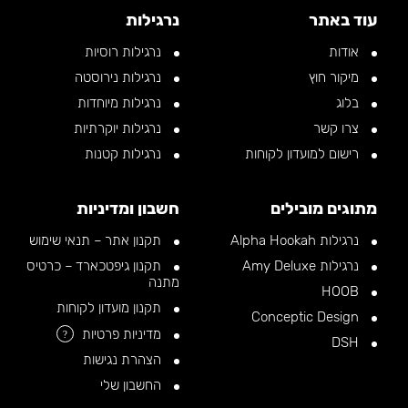
עוד באתר
נרגילות
אודות
נרגילות רוסיות
מיקור חוץ
נרגילות נירוסטה
בלוג
נרגילות מיוחדות
צרו קשר
נרגילות יוקרתיות
רישום למועדון לקוחות
נרגילות קטנות
מתוגים מובילים
חשבון ומדיניות
נרגילות Alpha Hookah
תקנון אתר – תנאי שימוש
נרגילות Amy Deluxe
תקנון גיפטכארד – כרטיס
מתנה
HOOB
תקנון מועדון לקוחות
Conceptic Design
מדיניות פרטיות
?
DSH
הצהרת נגישות
החשבון שלי