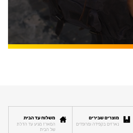
מוצרים שבירים
משלוח עד הבית
נארזים בקפידה ומרופדים
המארז מגיע עד הדלת
של הבית