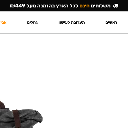
משלוחים
חינם
לכל הארץ בהזמנה מעל ₪449
ראשים
תערובת לעישון
גחלים
אביז