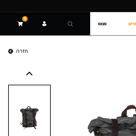
1
רים
סנוס
חזרה