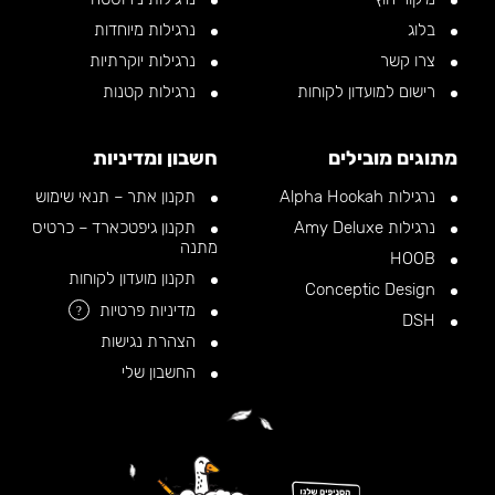
בלוג
נרגילות מיוחדות
צרו קשר
נרגילות יוקרתיות
רישום למועדון לקוחות
נרגילות קטנות
מתוגים מובילים
חשבון ומדיניות
נרגילות Alpha Hookah
תקנון אתר – תנאי שימוש
נרגילות Amy Deluxe
תקנון גיפטכארד – כרטיס
מתנה
HOOB
תקנון מועדון לקוחות
Conceptic Design
מדיניות פרטיות
?
DSH
הצהרת נגישות
החשבון שלי