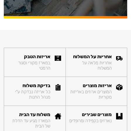
אחריות על המשלוח
אריזות הטבק
אחריות מלאה על
במארז מקורי וסגור
המשלוח
הרמטי
אריזות מוצרים
בדיקת משלוח
המוצרים ארוזים באריזות
כל אריזה נבדקת ע"י
מקוריות
מנהל החנות
מוצרים שבירים
משלוח עד הבית
נארזים בקפידה ומרופדים
המארז מגיע עד הדלת
של הבית