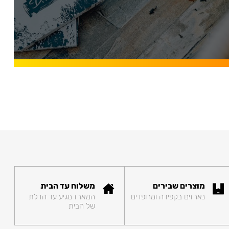
מוצרים שבירים
משלוח עד הבית
נארזים בקפידה ומרופדים
המארז מגיע עד הדלת
של הבית