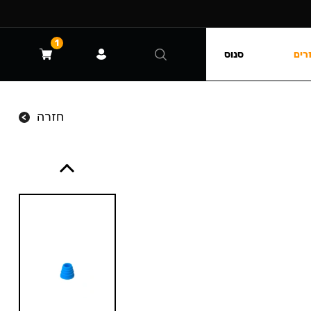
1
רים
סנוס
חזרה