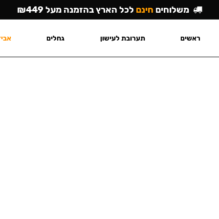
משלוחים
חינם
לכל הארץ בהזמנה מעל ₪449
ראשים
תערובת לעישון
גחלים
אביז