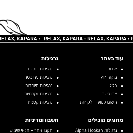
AX, KAPARA •
RELAX, KAPARA •
RELAX, KAPARA •
REL
עוד באתר
נרגילות
אודות
נרגילות רוסיות
מיקור חוץ
נרגילות נירוסטה
בלוג
נרגילות מיוחדות
צרו קשר
נרגילות יוקרתיות
רישום למועדון לקוחות
נרגילות קטנות
מתוגים מובילים
חשבון ומדיניות
נרגילות Alpha Hookah
תקנון אתר – תנאי שימוש