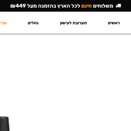
משלוחים
חינם
לכל הארץ בהזמנה מעל ₪449
ראשים
תערובת לעישון
גחלים
אביז