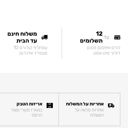
12
משלוח חינם
עד
תשלומים
עד הבית
לורם איפסום פסום
עמחליף קולורס 10
דולור סיט אמט
מונפרד אדנדום
אחריות על המשלוח
אריזות הטבק
אחריות מלאה על
במארז מקורי וסגור
המשלוח
הרמטי