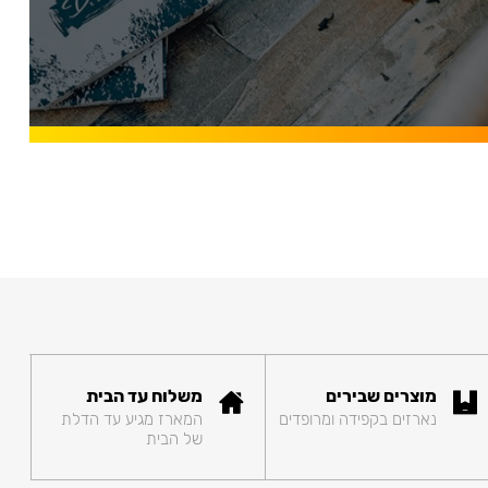
מוצרים שבירים
משלוח עד הבית
נארזים בקפידה ומרופדים
המארז מגיע עד הדלת
של הבית