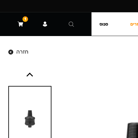
1
רים
סנוס
חזרה