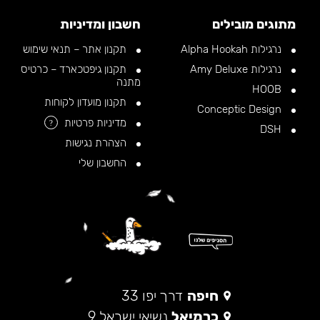
מתוגים מובילים
חשבון ומדיניות
נרגילות Alpha Hookah
תקנון אתר – תנאי שימוש
נרגילות Amy Deluxe
תקנון גיפטכארד – כרטיס
מתנה
HOOB
תקנון מועדון לקוחות
Conceptic Design
מדיניות פרטיות
?
DSH
הצהרת נגישות
החשבון שלי
חיפה
דרך יפו 33
כרמיאל
נשיאי ישראל 9