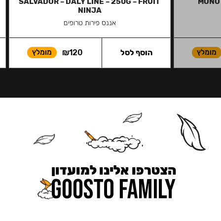
SALVADOR – DALY LINE – 250G – FRUIT
MONO 
NINJA
אננס פירות טרופים
מומלץ
הוסף לסל
120
₪
מומלץ
הצטרפו אלינו למועדון
כאן מקבלים יותר — הטבות, עדכונים והפתעות בלעדיות.