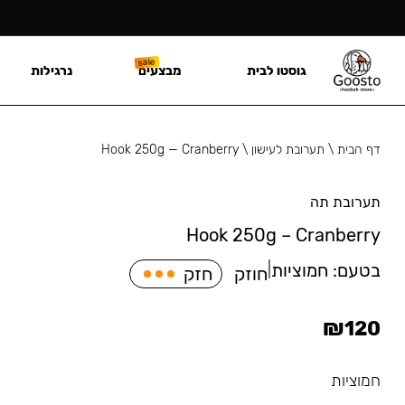
גוסטו לבית
מבצעים
נרגילות
דף הבית
\
תערובת לעישון
\
Hook 250g — Cranberry
תערובת תה
Hook 250g – Cranberry
בטעם:
חמוציות
|
חוזק
חזק
₪
120
חמוציות