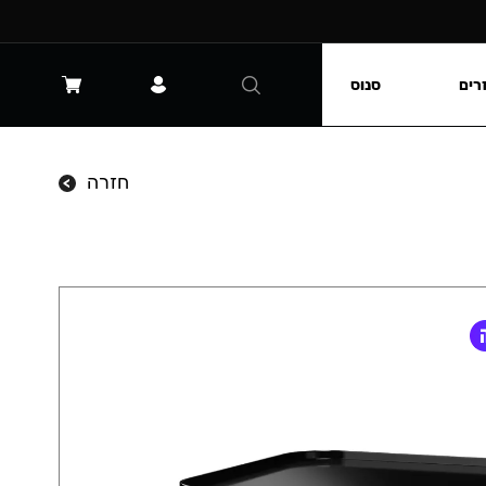
רים
סנוס
חזרה