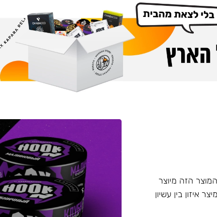
דש מבית Chabacco - תערובת ללא עלי טבק Hook. המוצר הזה מיוצר
טין, מיצר איזון בין עשיון