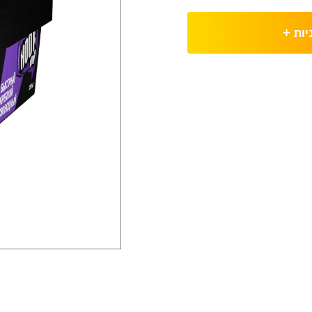
יות
+