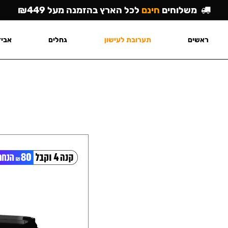
משלוחים
חינם
לכל הארץ בהזמנה מעל ₪449
ראשים
תערובת לעישון
גחלים
אביז