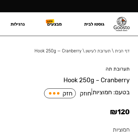
גוסטו לבית
מבצעים
נרגילות
דף הבית
\
תערובת לעישון
\
Hook 250g — Cranberry
תערובת תה
Hook 250g – Cranberry
בטעם:
חמוציות
|
חוזק
חזק
₪
120
חמוציות