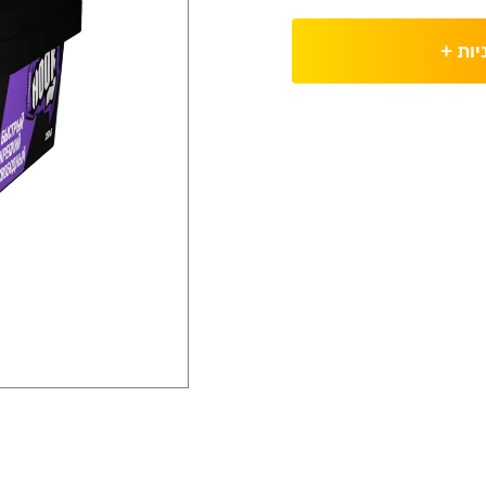
יות
+