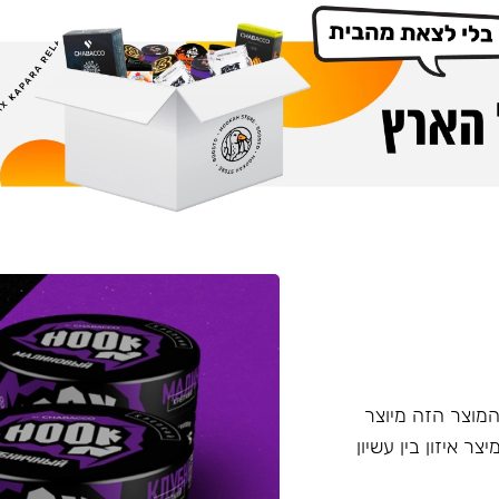
דש מבית Chabacco - תערובת ללא עלי טבק Hook. המוצר הזה מיוצר
טין, מיצר איזון בין עשיון