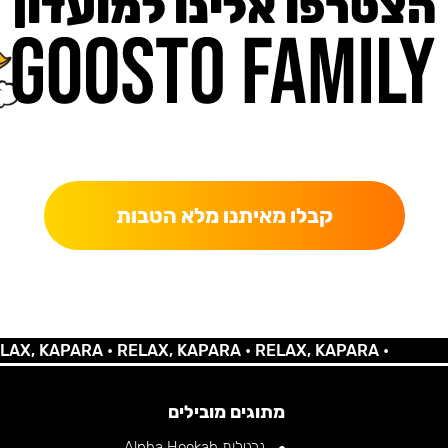
הצטרפו אלינו למועדון
כאן מקבלים יותר — הטבות, עדכונים והפתעות בלעדיות.
קבלו מאיתנו מלא הטבות
 KAPARA •
RELAX, KAPARA •
RELAX, KAPARA •
מתוגים מובילים
נרגילות Alpha Hookah