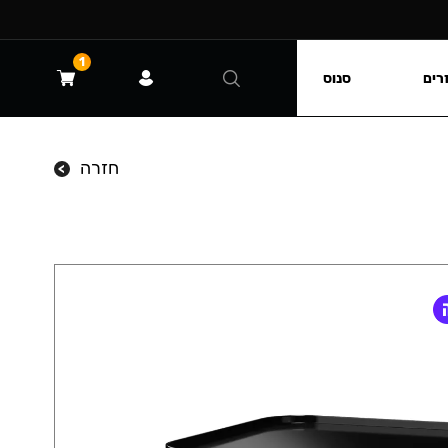
1
רים
סנוס
חזרה