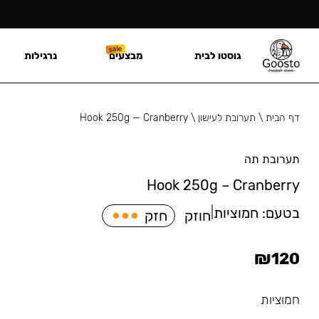
גוסטו לבית
מבצעים
נרגילות
דף הבית
\
תערובת לעישון
\
Hook 250g — Cranberry
תערובת תה
Hook 250g – Cranberry
בטעם:
חמוציות
|
חוזק
חזק
₪
120
חמוציות