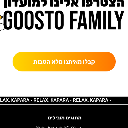
הצטרפו אלינו למועדון
כאן מקבלים יותר — הטבות, עדכונים והפתעות בלעדיות.
קבלו מאיתנו מלא הטבות
 KAPARA •
RELAX, KAPARA •
RELAX, KAPARA •
מתוגים מובילים
נרגילות Alpha Hookah