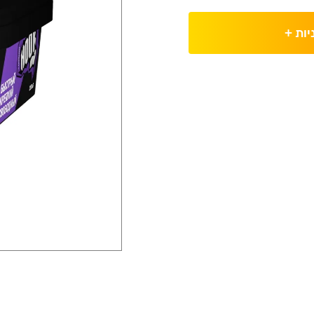
יות
+