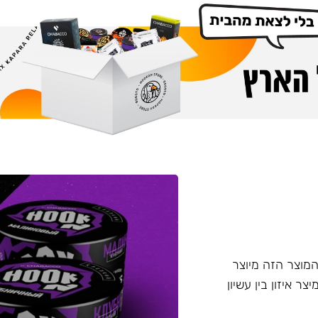
דש מבית Chabacco - תערובת ללא עלי טבק Hook. המוצר הזה מיוצר
טין, מיצר איזון בין עשיון