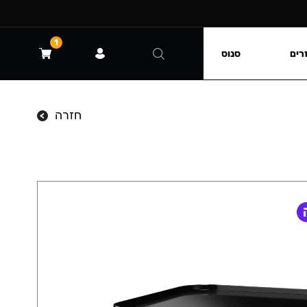
1
רים
סנוס
חזרה