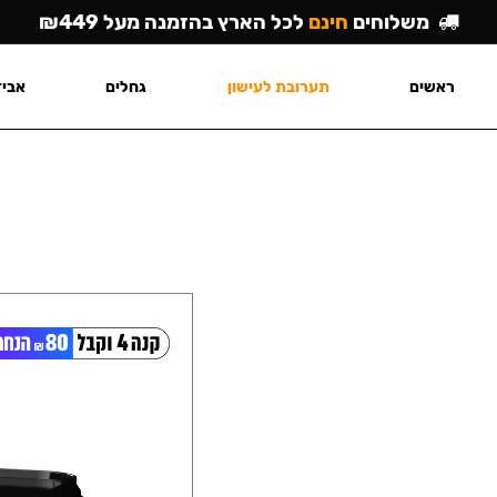
משלוחים
חינם
לכל הארץ בהזמנה מעל ₪449
ראשים
תערובת לעישון
גחלים
אביז