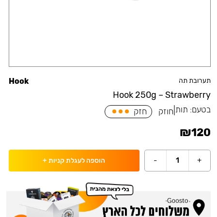
תערובת תה
Hook
Hook 250g – Strawberry
בטעם:
תות
|
חוזק
חזק
₪
120
-
1
+
הוספה לעגלת קניות
+