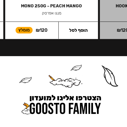
MONO 250G – PEACH MANGO
HOOK
מנגו אפרסק
12
₪
הוסף לסל
120
₪
מומלץ
הצטרפו אלינו למועדון
כאן מקבלים יותר — הטבות, עדכונים והפתעות בלעדיות.