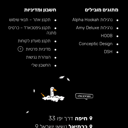
מתוגים מובילים
חשבון ומדיניות
נרגילות Alpha Hookah
תקנון אתר – תנאי שימוש
נרגילות Amy Deluxe
תקנון גיפטכארד – כרטיס
מתנה
HOOB
תקנון מועדון לקוחות
Conceptic Design
מדיניות פרטיות
?
DSH
הצהרת נגישות
החשבון שלי
חיפה
דרך יפו 33
כרמיאל
נשיאי ישראל 9