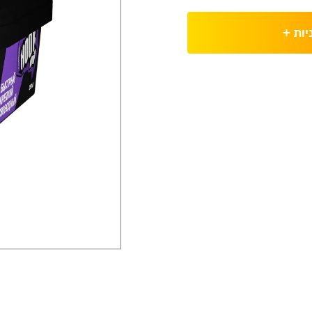
יות
+