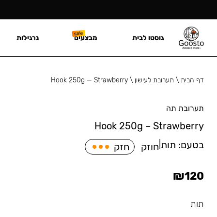
גוסטו לבית
מבצעים
נרגילות
דף הבית
\
תערובת לעישון
\
Hook 250g — Strawberry
תערובת תה
Hook 250g – Strawberry
בטעם:
תות
|
חוזק
חזק
₪
120
תות