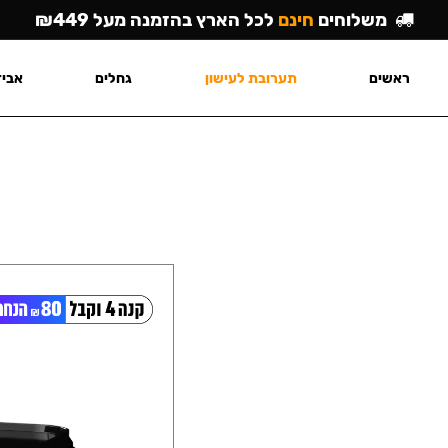
משלוחים
חינם
לכל הארץ בהזמנה מעל ₪449
ראשים
תערובת לעישון
גחלים
אביז