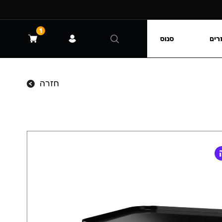
1
רים
סנוס
חזרה