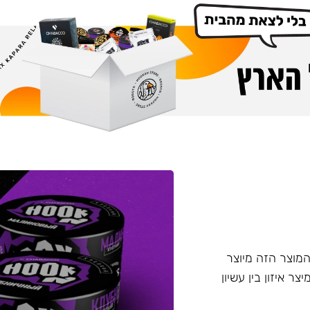
דש מבית Chabacco - תערובת ללא עלי טבק Hook. המוצר הזה מיוצר
טין, מיצר איזון בין עשיון