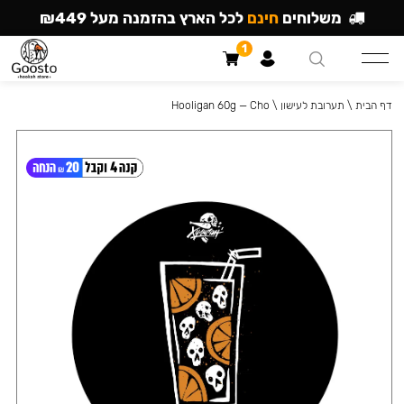
משלוחים
חינם
לכל הארץ בהזמנה מעל ₪449
1
דף הבית
\
תערובת לעישון
\
Hooligan 60g — Cho