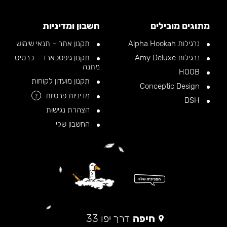
מתוגים מובילים
חשבון ומדיניות
נרגילות Alpha Hookah
תקנון אתר – תנאי שימוש
נרגילות Amy Deluxe
תקנון גיפטכארד – כרטיס
מתנה
HOOB
תקנון מועדון לקוחות
Conceptic Design
מדיניות פרטיות
?
DSH
הצהרת נגישות
החשבון שלי
חיפה
דרך יפו 33