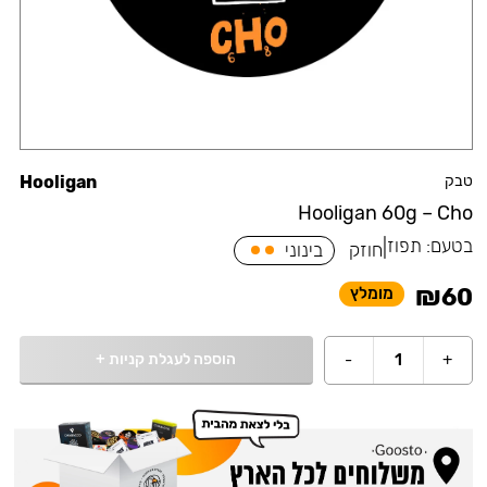
טבק
Hooligan
Hooligan 60g – Cho
בטעם:
תפוז
|
חוזק
בינוני
₪
60
מומלץ
הוספה לעגלת קניות
+
-
1
+