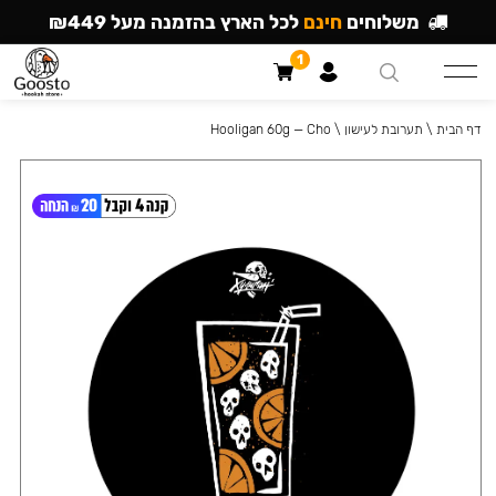
משלוחים
חינם
לכל הארץ בהזמנה מעל ₪449
1
דף הבית
\
תערובת לעישון
\
Hooligan 60g — Cho