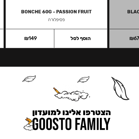
BONCHE 60G – PASSION FRUIT
BLAC
פסיפלורה
6
₪
הוסף לסל
149
₪
הצטרפו אלינו למועדון
כאן מקבלים יותר — הטבות, עדכונים והפתעות בלעדיות.