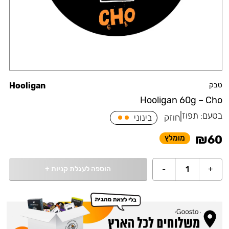
טבק
Hooligan
Hooligan 60g – Cho
בטעם:
תפוז
|
חוזק
בינוני
₪
60
מומלץ
הוספה לעגלת קניות
+
-
1
+