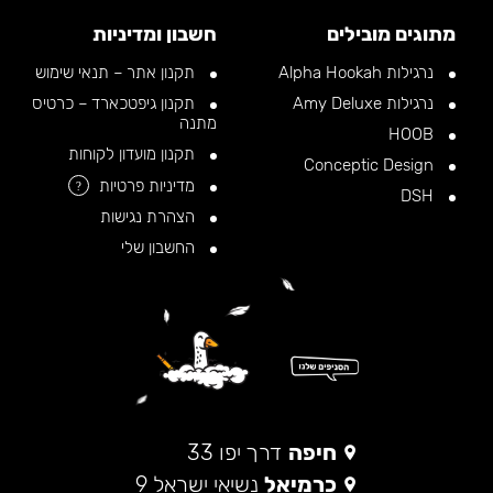
מתוגים מובילים
חשבון ומדיניות
נרגילות Alpha Hookah
תקנון אתר – תנאי שימוש
נרגילות Amy Deluxe
תקנון גיפטכארד – כרטיס
מתנה
HOOB
תקנון מועדון לקוחות
Conceptic Design
מדיניות פרטיות
?
DSH
הצהרת נגישות
החשבון שלי
חיפה
דרך יפו 33