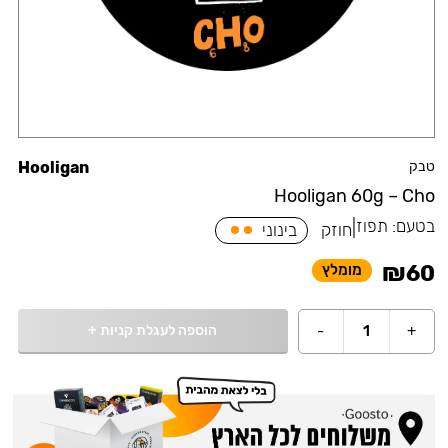
טבק
Hooligan
Hooligan 60g – Cho
בטעם:
תפוז
|
חוזק
בינוני
₪
60
מומלץ
הוספה לעגלת קניות
+
-
1
+