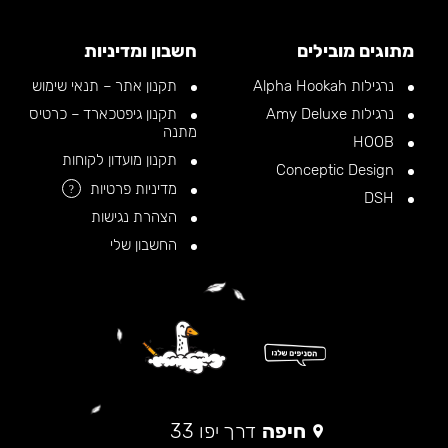
מתוגים מובילים
חשבון ומדיניות
נרגילות Alpha Hookah
תקנון אתר – תנאי שימוש
נרגילות Amy Deluxe
תקנון גיפטכארד – כרטיס
מתנה
HOOB
תקנון מועדון לקוחות
Conceptic Design
מדיניות פרטיות
?
DSH
הצהרת נגישות
החשבון שלי
חיפה
דרך יפו 33